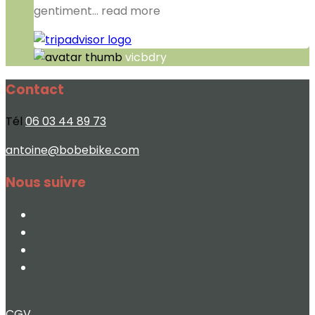
gentiment
... read more
vicbdry
Contact
Tél
06 03 44 89 73
antoine@bobebike.com
Nous suivre
CGV