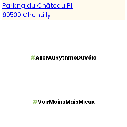
Parking du Château P1
60500 Chantilly
#
AllerAuRythmeDuVélo
#
VoirMoinsMaisMieux