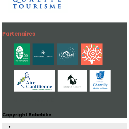
Partenaires
CTO ON-DEMAND
Copyright Bobebike