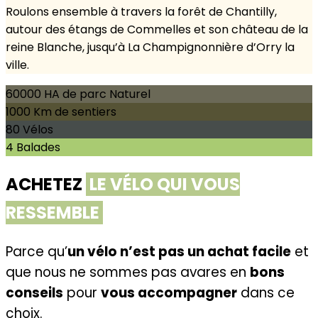
Roulons ensemble à travers la forêt de Chantilly,
autour des étangs de Commelles et son château de la
reine Blanche, jusqu’à La Champignonnière d’Orry la
ville.
60000
HA de parc Naturel
1000
Km de sentiers
80
Vélos
4
Balades
ACHETEZ
LE VÉLO QUI VOUS
RESSEMBLE
Parce qu’
un vélo n’est pas un achat facile
et
que nous ne sommes pas avares en
bons
conseils
pour
vous accompagner
dans ce
choix.