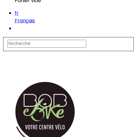
Panier vide
fr
Français