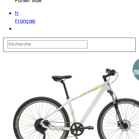
Panier vide
fr
Français