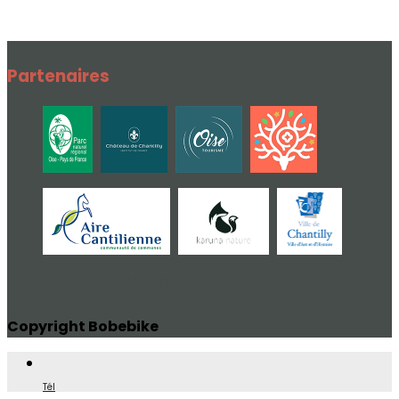
Partenaires
CTO ON-DEMAND
Copyright Bobebike
Tél