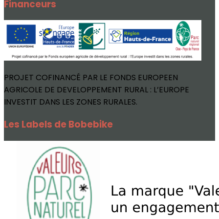
Financeurs
PROJET COFINANCÉ PAR LE FONDS EUROPEEN
AGRICOLE DE DEVELOPPEMENT RURAL : L’EUROPE
INVESTIT DANS LES ZONES RURALES.
Les Labels de Bobebike